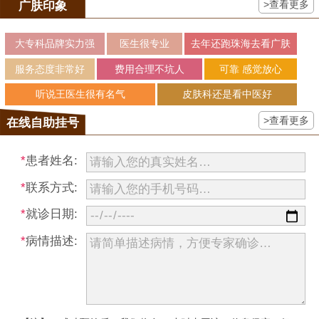
>查看更多
广肤印象
大专科品牌实力强
医生很专业
去年还跑珠海去看广肤
服务态度非常好
费用合理不坑人
可靠 感觉放心
听说王医生很有名气
皮肤科还是看中医好
>查看更多
在线自助挂号
*
患者姓名:
*
联系方式:
*
就诊日期:
*
病情描述: