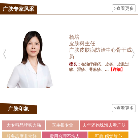
>查看更多
广肤专家风采
杨培
皮肤科主任
广肤皮肤病防治中心骨干成
员
擅长：
在治疗痤疮、皮炎、皮肤过
敏、湿疹、荨麻疹、...
【详细】
>查看更多
广肤印象
大专科品牌实力强
医生很专业
去年还跑珠海去看广肤
服务态度非常好
费用合理不坑人
可靠 感觉放心