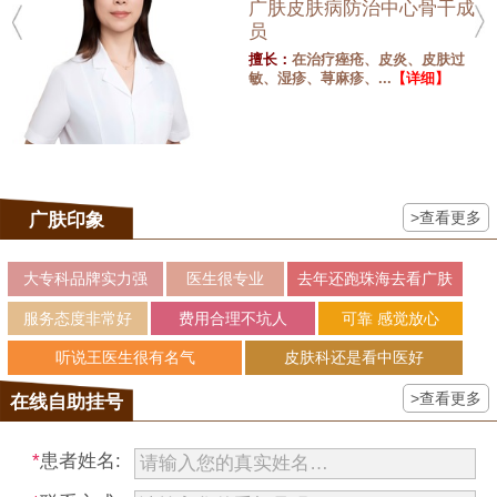
广肤皮肤病防治中心骨干成
员
擅长：
在治疗痤疮、皮炎、皮肤过
敏、湿疹、荨麻疹、...
【详细】
>查看更多
广肤印象
大专科品牌实力强
医生很专业
去年还跑珠海去看广肤
服务态度非常好
费用合理不坑人
可靠 感觉放心
听说王医生很有名气
皮肤科还是看中医好
>查看更多
在线自助挂号
*
患者姓名: