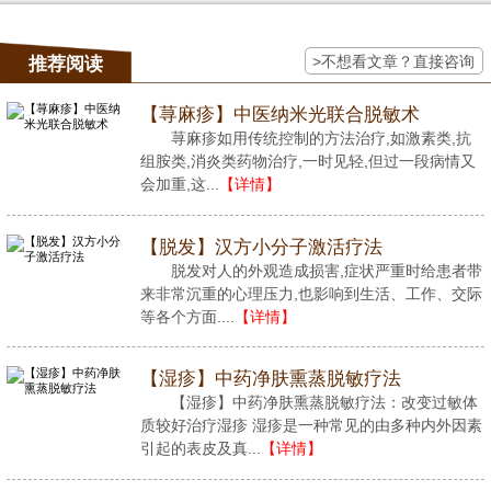
>不想看文章？直接咨询
推荐阅读
【荨麻疹】中医纳米光联合脱敏术
荨麻疹如用传统控制的方法治疗,如激素类,抗
组胺类,消炎类药物治疗,一时见轻,但过一段病情又
会加重,这...
【详情】
【脱发】汉方小分子激活疗法
脱发对人的外观造成损害,症状严重时给患者带
来非常沉重的心理压力,也影响到生活、工作、交际
等各个方面....
【详情】
【湿疹】中药净肤熏蒸脱敏疗法
【湿疹】中药净肤熏蒸脱敏疗法：改变过敏体
质较好治疗湿疹 湿疹是一种常见的由多种内外因素
引起的表皮及真...
【详情】