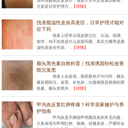
湿环境极易反复发作，很多人常年反复难以断根，
大多是日常护理方...
【详情】
找准脂溢性皮炎高发区，日常护理才能对
症下药
很多人经常出现皮肤泛红、出油、脱屑、
发痒，却不知道是什么皮肤问题，其实大概率是脂
溢性皮炎在作祟。...
【详情】
额头黑色素自救科普｜找准诱因轻松改善
暗沉发黑
很多人会发现，脸部肤色不均匀时，额头
最容易暗沉、发黑、长色块，比脸颊更容易堆积黑
色素。额头发黑并...
【详情】
甲沟炎反复红肿疼痛？科学居家修护与养
护指南
甲沟炎是手脚指甲周围高发的常见问题，
大多表现为甲周红肿、胀痛、轻微发炎，严重时会