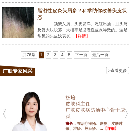
脂溢性皮炎头屑多？科学助你改善头皮状
态
频繁头屑、头皮发痒、泛红出油，且头屑
反复大块脱落，大概率是脂溢性皮炎导致的。这是
常见的头皮浅表炎...
【详情】
共76条
1
2
3
4
5
下一页
最后一页
>查看更多
广肤专家风采
杨培
皮肤科主任
广肤皮肤病防治中心骨干成
员
擅长：
在治疗痤疮、皮炎、皮肤过
敏、湿疹、荨麻疹、...
【详细】