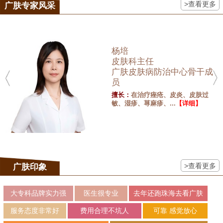
>查看更多
广肤专家风采
杨培
皮肤科主任
广肤皮肤病防治中心骨干成
员
擅长：
在治疗痤疮、皮炎、皮肤过
敏、湿疹、荨麻疹、...
【详细】
>查看更多
广肤印象
大专科品牌实力强
医生很专业
去年还跑珠海去看广肤
服务态度非常好
费用合理不坑人
可靠 感觉放心