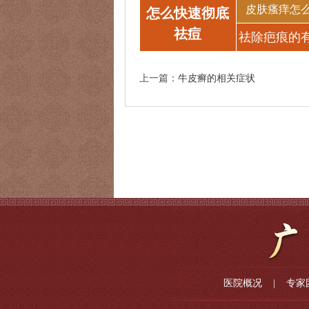
皮肤瘙痒怎
怎么快速彻底
祛痘
祛除疤痕的
法
上一篇：
牛皮癣的相关症状
医院概况
|
专家