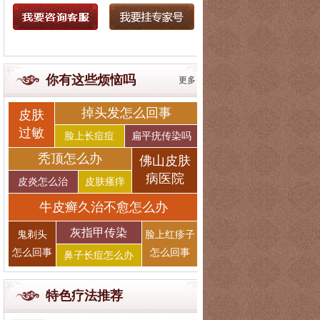
你有这些烦恼吗
更多
掉头发怎么回事
皮肤
过敏
脸上长痘痘
扁平疣传染吗
秃顶怎么办
佛山皮肤
病医院
皮炎怎么治
皮肤瘙痒
牛皮癣久治不愈怎么办
灰指甲传染
鬼剃头
脸上红疹子
怎么回事
怎么回事
鼻子长痘怎么办
特色疗法推荐