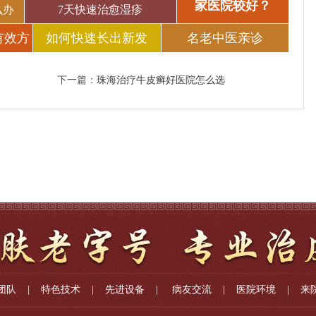
家医院较好？
么办
7天快速治愈湿疹
有效方
如何快速长出新发
名老中医亲诊
下一篇：
珠海治疗牛皮癣好医院怎么选
团队
|
特色技术
|
先进设备
|
病友交流
|
医院环境
|
来