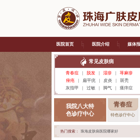
医院首页
医院介绍
媒体
常见皮肤病
青春痘
|
脱发
|
湿疹
|
荨麻疹
痤疮
|
扁平疣
|
皮炎
|
斑秃
灰指甲
|
过敏
|
脚气
|
瘙痒症
青春痘
我院八大特
色诊疗中心
特色诊疗中心
热门搜索：
珠海皮肤病医院哪家好