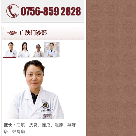
广肤门诊部
擅长：
疤痕、皮炎、痤疮、湿疹、荨麻
疹、银屑病...