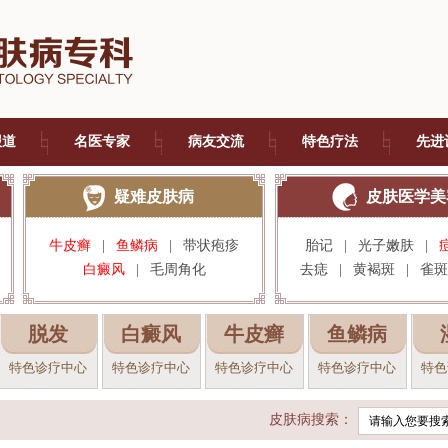
报道
名医专家
病友交流
特色疗法
先进
疑难皮肤病
皮肤医学美
牛皮癣
|
鱼鳞病
|
带状疱疹
胎记
|
光子嫩肤
|
白癜风
|
毛周角化
去痣
|
黄褐斑
|
雀斑
脱发
白癜风
牛皮癣
鱼鳞病
特色诊疗中心
特色诊疗中心
特色诊疗中心
特色诊疗中心
特色
皮肤病搜索：