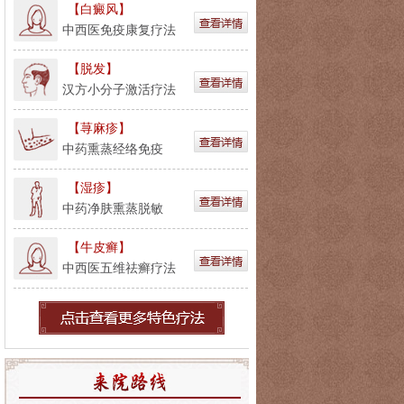
【白癜风】
中西医免疫康复疗法
【脱发】
汉方小分子激活疗法
【荨麻疹】
中药熏蒸经络免疫
【湿疹】
中药净肤熏蒸脱敏
【牛皮癣】
中西医五维祛癣疗法