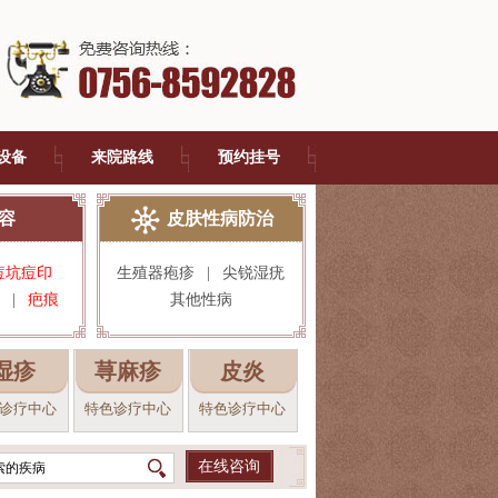
设备
来院路线
预约挂号
容
皮肤性病防治
痘坑痘印
生殖器疱疹
|
尖锐湿疣
|
疤痕
其他性病
湿疹
荨麻疹
皮炎
诊疗中心
特色诊疗中心
特色诊疗中心
在线咨询