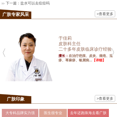
下一篇：
盐水可以去痘痘吗
>查看更多
广肤专家风采
于佳莉
皮肤科主任
二十多年皮肤临床诊疗经验
擅长：
在治疗疤痕、皮炎、痤疮、湿
疹、荨麻疹、银屑病...
【详细】
>查看更多
广肤印象
大专科品牌实力强
医生很专业
去年还跑珠海去看广肤